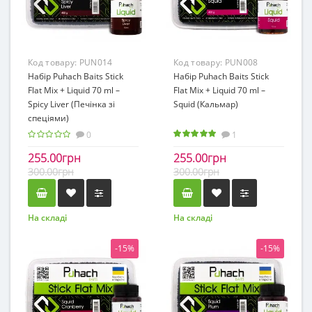
Код товару:
PUN014
Код товару:
PUN008
Набір Puhach Baits Stick
Набір Puhach Baits Stick
Flat Mix + Liquid 70 ml –
Flat Mix + Liquid 70 ml –
Spicy Liver (Печінка зі
Squid (Кальмар)
спеціями)
0
1
255.00грн
255.00грн
300.00грн
300.00грн
На складі
На складі
-15%
-15%