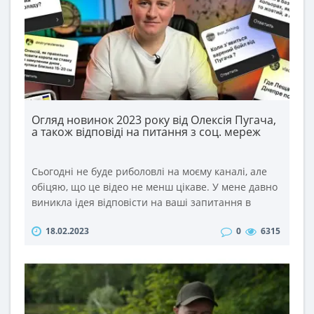
Огляд новинок 2023 року від Олексія Пугача,
а також відповіді на питання з соц. мереж
Сьогодні не буде риболовлі на моєму каналі, але
обіцяю, що це відео не менш цікаве. У мене давно
виникла ідея відповісти на ваші запитання в
такому форматі. Тим більше, що питань ви задаєте
18.02.2023
0
6315
дуже багато під кожним відео та в соц. мережах.
Тому відповіді на найцікавіші із них сьогодні у
відео. ..