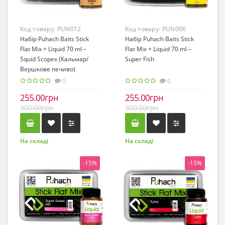
Код товару:
PUN012
Код товару:
PUN006
Набір Puhach Baits Stick
Набір Puhach Baits Stick
Flat Mix + Liquid 70 ml –
Flat Mix + Liquid 70 ml –
Squid Scopex (Кальмар/
Super Fish
Вершкове печиво)
0
0
255.00грн
255.00грн
300.00грн
300.00грн
На складі
На складі
-15%
-15%