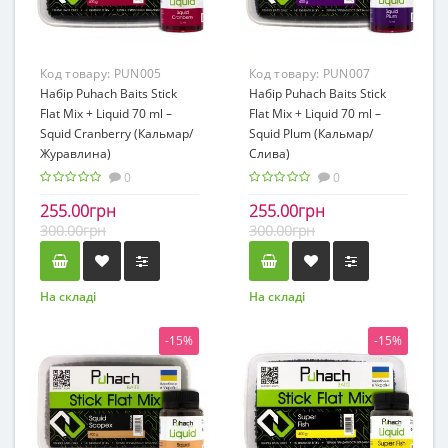
Код товару:
PUN005
Код товару:
PUN007
Набір Puhach Baits Stick
Набір Puhach Baits Stick
Flat Mix + Liquid 70 ml –
Flat Mix + Liquid 70 ml –
Squid Cranberry (Кальмар/
Squid Plum (Кальмар/
Журавлина)
Слива)
0
0
255.00грн
255.00грн
300.00грн
300.00грн
На складі
На складі
-15%
-15%