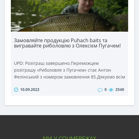
Замовляйте продукцію Puhach baits та
вигравайте риболовлю з Олексієм Пугачем!
UPD: Розіграш завершено.Переможцем
розіграшу «Риболовля з Пугачем» стає Антон
Фелінський з номером замовлення 85.Дякуємо всім
учасникам розіграшу та щиро вітаємо переможця!
10.09.2022
0
2540
Правила участі в розіграші: 1. Зробіть замовлення
в інтернет-магазині puhach.com на суму від 500
грн. з 4 до 18 вересня 2022 року. 2. При
оформленні замовлення додайте коментар
«Риболовля з Пугачем».19 в..
МИ У СОЦМЕРЕЖАХ