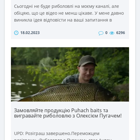
Сьогодні не буде риболовлі на моєму каналі, але
обіцяю, що це відео не менш цікаве. У мене давно
виникла ідея відповісти на ваші запитання в
такому форматі. Тим більше, що питань ви задаєте
18.02.2023
0
6296
дуже багато під кожним відео та в соц. мережах.
Тому відповіді на найцікавіші із них сьогодні у
відео. ..
Замовляйте продукцію Puhach baits та
вигравайте риболовлю з Олексієм Пугачем!
UPD: Розіграш завершено.Переможцем