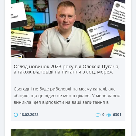
Огляд новинок 2023 року від Олексія Пугача,
а також відповіді на питання з соц. мереж
Сьогодні не буде риболовлі на моєму каналі, але
обіцяю, що це відео не менш цікаве. У мене давно
виникла ідея відповісти на ваші запитання в
такому форматі. Тим більше, що питань ви задаєте
18.02.2023
0
6301
дуже багато під кожним відео та в соц. мережах.
Тому відповіді на найцікавіші із них сьогодні у
відео. ..