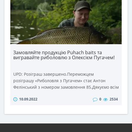
Замовляйте продукцію Puhach baits та
вигравайте риболовлю з Олексієм Пугачем!
UPD: Розіграш завершено.Переможцем
розіграшу «Риболовля з Пугачем» стає Антон
Фелінський з номером замовлення 85.Дякуємо всім
учасникам розіграшу та щиро вітаємо переможця!
10.09.2022
0
2534
Правила участі в розіграші: 1. Зробіть замовлення
в інтернет-магазині puhach.com на суму від 500
грн. з 4 до 18 вересня 2022 року. 2. При
оформленні замовлення додайте коментар
«Риболовля з Пугачем».19 в..