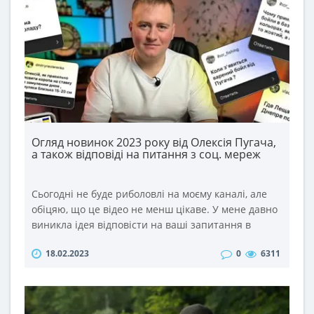
Огляд новинок 2023 року від Олексія Пугача,
а також відповіді на питання з соц. мереж
Сьогодні не буде риболовлі на моєму каналі, але
обіцяю, що це відео не менш цікаве. У мене давно
виникла ідея відповісти на ваші запитання в
такому форматі. Тим більше, що питань ви задаєте
18.02.2023
0
6311
дуже багато під кожним відео та в соц. мережах.
Тому відповіді на найцікавіші із них сьогодні у
відео. ..