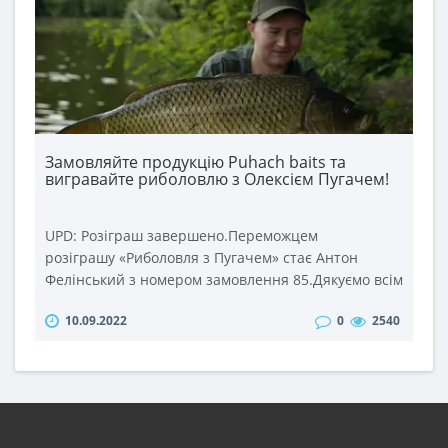
Замовляйте продукцію Puhach baits та
вигравайте риболовлю з Олексієм Пугачем!
UPD: Розіграш завершено.Переможцем
розіграшу «Риболовля з Пугачем» стає Антон
Фелінський з номером замовлення 85.Дякуємо всім
учасникам розіграшу та щиро вітаємо переможця!
10.09.2022
0
2540
Правила участі в розіграші: 1. Зробіть замовлення
в інтернет-магазині puhach.com на суму від 500
грн. з 4 до 18 вересня 2022 року. 2. При
оформленні замовлення додайте коментар
«Риболовля з Пугачем».19 в..