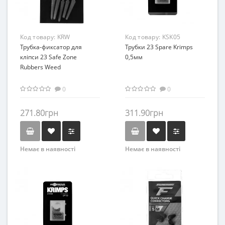
Код товару:
KRW
Код товару:
KSK05
Трубка-фиксатор для
Трубки 23 Spare Krimps
кліпси 23 Safe Zone
0,5мм
Rubbers Weed
0
0
271.80грн
311.90грн
Немає в наявності
Немає в наявності