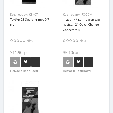
Код товару:
KSK07
Код товару:
FQCCM
Трубки 23 Spare Krimps 0.7
Фiдерний коннектор для
мм
повiдця 21 Quick Change
Conectors M
0
0
311.90грн
35.10грн
Немає в наявності
Немає в наявності