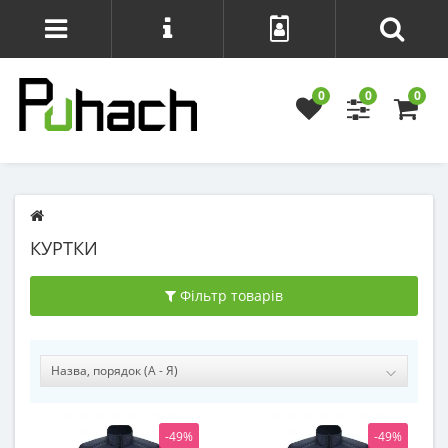
0
0
0
КУРТКИ
Фільтр товарів
-49%
-49%