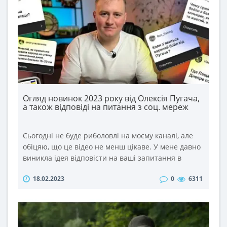
Огляд новинок 2023 року від Олексія Пугача,
а також відповіді на питання з соц. мереж
Сьогодні не буде риболовлі на моєму каналі, але
обіцяю, що це відео не менш цікаве. У мене давно
виникла ідея відповісти на ваші запитання в
такому форматі. Тим більше, що питань ви задаєте
18.02.2023
0
6311
дуже багато під кожним відео та в соц. мережах.
Тому відповіді на найцікавіші із них сьогодні у
відео. ..