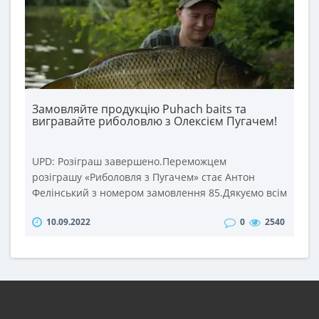
Замовляйте продукцію Puhach baits та
вигравайте риболовлю з Олексієм Пугачем!
UPD: Розіграш завершено.Переможцем
розіграшу «Риболовля з Пугачем» стає Антон
Фелінський з номером замовлення 85.Дякуємо всім
учасникам розіграшу та щиро вітаємо переможця!
10.09.2022
0
2540
Правила участі в розіграші: 1. Зробіть замовлення
в інтернет-магазині puhach.com на суму від 500
грн. з 4 до 18 вересня 2022 року. 2. При
оформленні замовлення додайте коментар
«Риболовля з Пугачем».19 в..