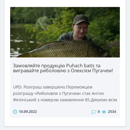
Тому відповіді на найцікавіші із них сьогодні у
відео. ..
Замовляйте продукцію Puhach baits та
вигравайте риболовлю з Олексієм Пугачем!
UPD: Розіграш завершено.Переможцем
розіграшу «Риболовля з Пугачем» стає Антон
Фелінський з номером замовлення 85.Дякуємо всім
учасникам розіграшу та щиро вітаємо переможця!
10.09.2022
0
2534
Правила участі в розіграші: 1. Зробіть замовлення
в інтернет-магазині puhach.com на суму від 500
грн. з 4 до 18 вересня 2022 року. 2. При