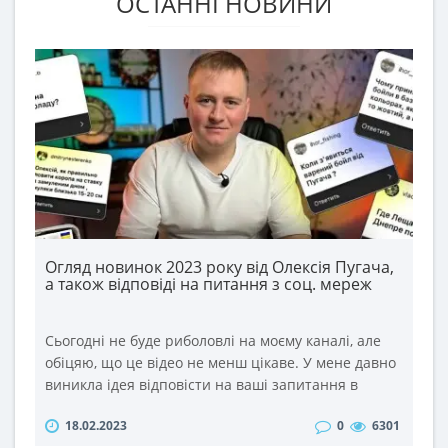
ОСТАННІ НОВИНИ
Огляд новинок 2023 року від Олексія Пугача,
а також відповіді на питання з соц. мереж
Сьогодні не буде риболовлі на моєму каналі, але
обіцяю, що це відео не менш цікаве. У мене давно
виникла ідея відповісти на ваші запитання в
такому форматі. Тим більше, що питань ви задаєте
18.02.2023
0
6301
дуже багато під кожним відео та в соц. мережах.