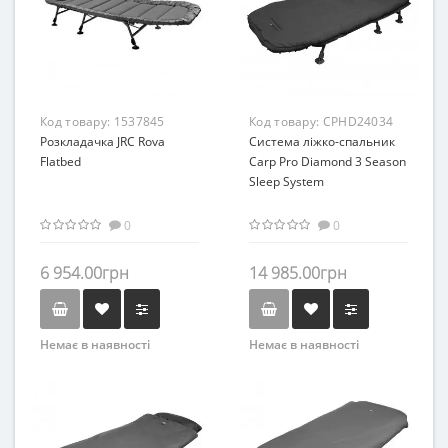
Код товару:
1537845
Код товару:
CPHD24034
Розкладачка JRC Rova
Система ліжко-спальник
Flatbed
Carp Pro Diamond 3 Season
Sleep System
0
0
6 954.00грн
14 985.00грн
Немає в наявності
Немає в наявності