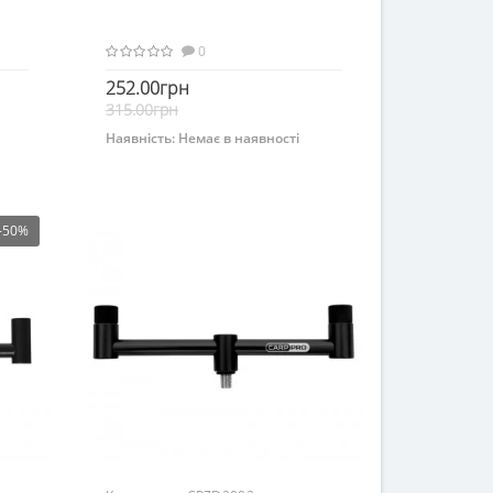
0
252.00грн
315.00грн
Наявність:
Немає в наявності
Немає на складі
-50%