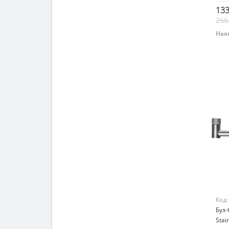
133
266
Наяв
Код
Буз-
Stai