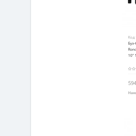
Код
Буз-
Rond
10" 
594
Наяв