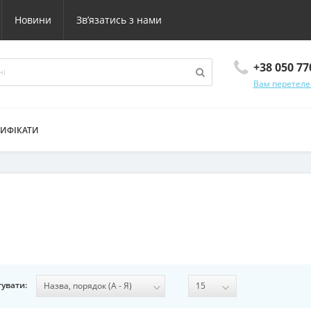
Новини
Зв’язатись з нами
+38 050 77
Вам перетеле
ТИФІКАТИ
увати: