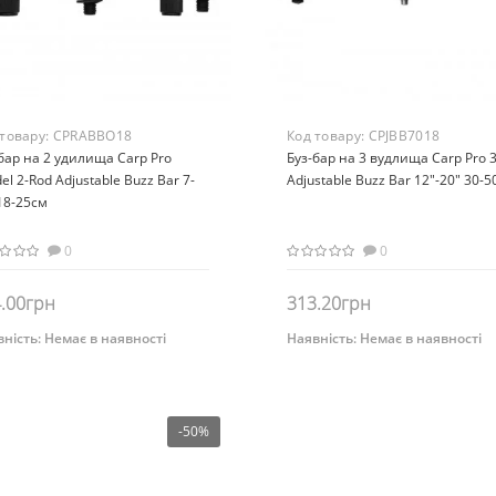
 товару:
CPRABBO18
Код товару:
CPJBB7018
бар на 2 удилища Carp Pro
Буз-бар на 3 вудлища Carp Pro 
el 2-Rod Adjustable Buzz Bar 7-
Adjustable Buzz Bar 12"-20" 30-
18-25см
0
0
.00грн
313.20грн
ність:
Немає в наявності
Наявність:
Немає в наявності
Немає на складі
Немає на складі
-50%