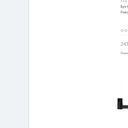
Код
Буз-
Fixe
243
Наяв