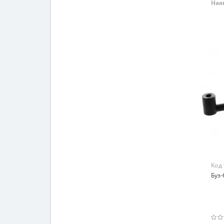
Наяв
Код
Буз-