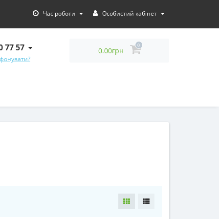
Час роботи
Особистий кабінет
0 77 57
0
0.00грн
фонувати?