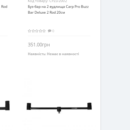
Код товару:
CPZD2002
2 Rod
Буз-бар на 2 вудлища Carp Pro Buzz
Bar Deluxe 2 Rod 20см
0
351.00грн
Наявність:
Немає в наявності
Немає на складі