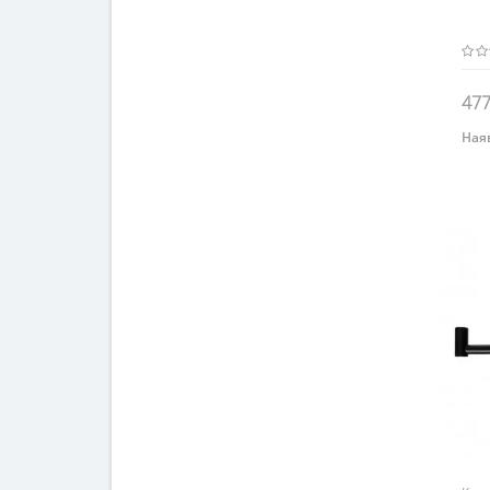
477
Наяв