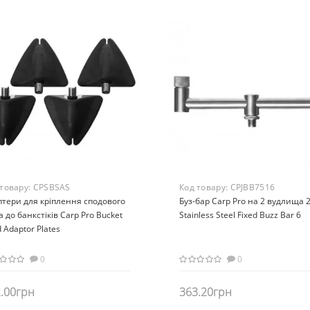
 товару:
CPSBSAS
Код товару:
CPJBB7516
тери для кріплення сподового
Буз-бар Carp Pro на 2 вудлища 
а до банкстіків Carp Pro Bucket
Stainless Steel Fixed Buzz Bar 6
 Adaptor Plates
0
0
.00грн
363.20грн