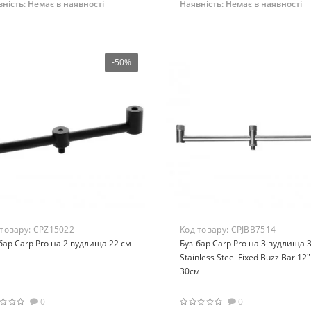
ність:
Немає в наявності
Наявність:
Немає в наявності
Немає на складі
Немає на складі
-50%
 товару:
CPZ15022
Код товару:
CPJBB7514
бар Carp Pro на 2 вудлища 22 см
Буз-бар Carp Pro на 3 вудлища 
Stainless Steel Fixed Buzz Bar 12"
30см
0
0