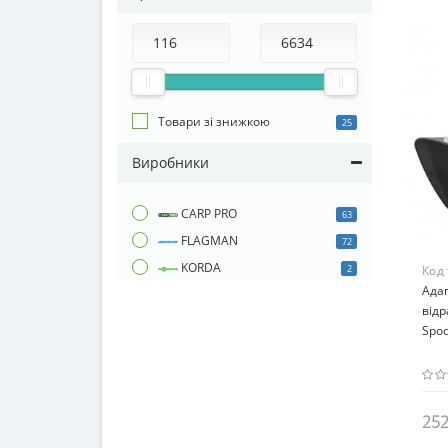
Товари зі знижкою
25
Виробники
CARP PRO
63
FLAGMAN
72
KORDA
Код
2
Адап
відр
Spod
252