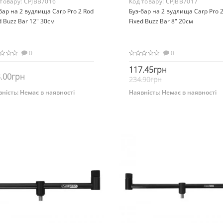
 товару:
CPJBB7016
Код товару:
CPJBB7017
бар на 2 вудлища Carp Pro 2 Rod
Буз-бар на 2 вудлища Carp Pro 
d Buzz Bar 12" 30см
Fixed Buzz Bar 8" 20см
0
0
117.45грн
.00грн
234.90грн
ність:
Немає в наявності
Наявність:
Немає в наявності
Немає на складі
Немає на складі