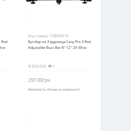
Код товару:
CPJBB7019
3 Rod
Буз-бар на 3 вудлища Carp Pro 3 Rod
50см
Adjustable Buzz Bar 8"-12" 20-30см
0
297.00грн
Наявність:
Немає в наявності
Немає на складі