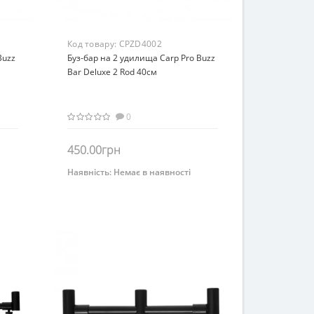
Код товару:
CPZD4002
Buzz
Буз-бар на 2 удилища Carp Pro Buzz
Bar Deluxe 2 Rod 40см
0
450.00грн
Наявність:
Немає в наявності
Немає на складі