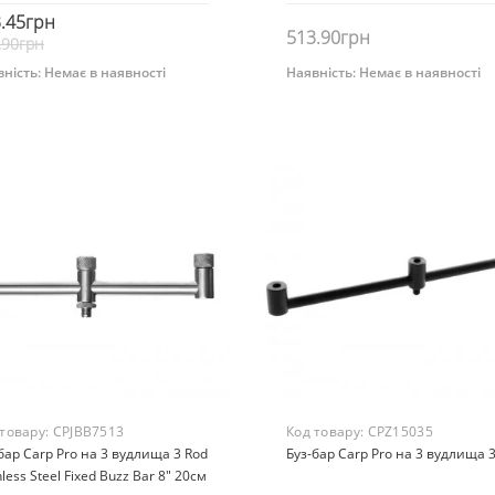
.45грн
513.90грн
.90грн
ність:
Немає в наявності
Наявність:
Немає в наявності
Немає на складі
Немає на складі
 товару:
CPJBB7513
Код товару:
CPZ15035
бар Carp Pro на 3 вудлища 3 Rod
Буз-бар Carp Pro на 3 вудлища 
nless Steel Fixed Buzz Bar 8" 20см