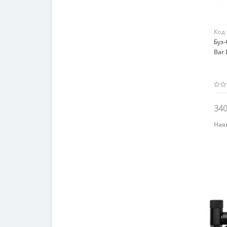
Код
Буз-
Bar 
340
Наяв