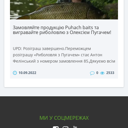
Замовляйте продукцію Puhach baits та
вигравайте риболовлю з Олексієм Пугачем!
UPD: Розіграш завершено.Переможцем
розіграшу «Риболовля з Пугачем» стає Антон
Фелінський з номером замовлення 85.Дякуємо всім
учасникам розіграшу та щиро вітаємо переможця!
10.09.2022
0
2533
Правила участі в розіграші: 1. Зробіть замовлення
в інтернет-магазині puhach.com на суму від 500
грн. з 4 до 18 вересня 2022 року. 2. При
оформленні замовлення додайте коментар
«Риболовля з Пугачем».19 в..
МИ У СОЦМЕРЕЖАХ