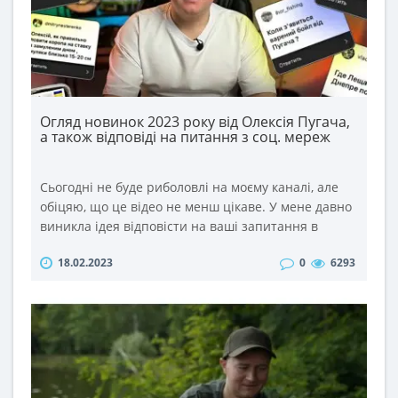
Огляд новинок 2023 року від Олексія Пугача,
а також відповіді на питання з соц. мереж
Сьогодні не буде риболовлі на моєму каналі, але
обіцяю, що це відео не менш цікаве. У мене давно
виникла ідея відповісти на ваші запитання в
такому форматі. Тим більше, що питань ви задаєте
18.02.2023
0
6293
дуже багато під кожним відео та в соц. мережах.
Тому відповіді на найцікавіші із них сьогодні у
відео. ..