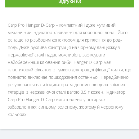
Відгуки (0)
Carp Pro Hanger D-Carp – компактний і дуже чутливий
механічний індикатор клювання для коропової ловлі. Його
оснащено різьбовим конектором для кріплення до род-
поду. Дуже рухлива конструкція на чорному ланцюжку з
нержавіючої сталі надає можливість зафіксувати
найобережніші клювання риби. Hanger D-Carp має
пластиковий фіксатор із гумкою для кращої фіксації жилки, що
повністю виключає пошкодження останньої. Передбачено
регулювання ваги індикатора за допомогою двох знімних
тягарців із нержавіючої сталі вагою 3,5 г кожен. Індикатор
Carp Pro Hanger D-Carp виготовлено у чотирьох
забарвленнях: синьому, зеленому, жовтому й червоному
кольорах.