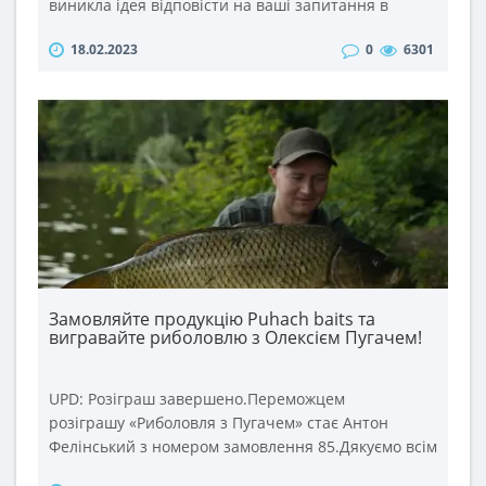
виникла ідея відповісти на ваші запитання в
такому форматі. Тим більше, що питань ви задаєте
18.02.2023
0
6301
дуже багато під кожним відео та в соц. мережах.
Тому відповіді на найцікавіші із них сьогодні у
відео. ..
Замовляйте продукцію Puhach baits та
вигравайте риболовлю з Олексієм Пугачем!
UPD: Розіграш завершено.Переможцем
розіграшу «Риболовля з Пугачем» стає Антон
Фелінський з номером замовлення 85.Дякуємо всім
учасникам розіграшу та щиро вітаємо переможця!